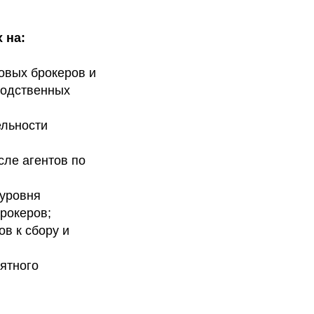
 на:
овых брокеров и
водственных
ельности
сле агентов по
 уровня
рокеров;
в к сбору и
ятного