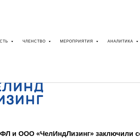
ция ИФЛ и ООО «ЧелИнд
ОСТЬ
ЧЛЕНСТВО
МЕРОПРИЯТИЯ
АНАЛИТИКА
ли соглашение о сотруд
ФЛ и ООО «ЧелИндЛизинг» заключили с