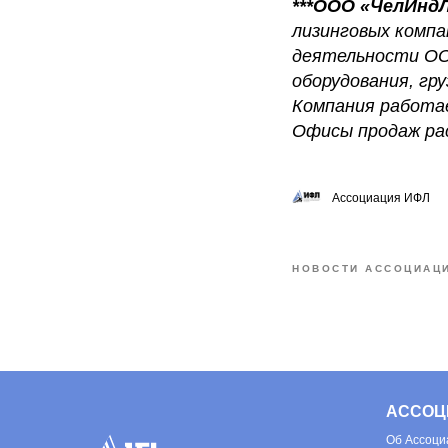
***ООО «ЧелИнд
лизинговых комп
деятельности ООО
оборудования, гр
Компания работа
Офисы продаж рас
Ассоциация ИФЛ
НОВОСТИ АССОЦИАЦ
АССОЦ
Об
Ассоци