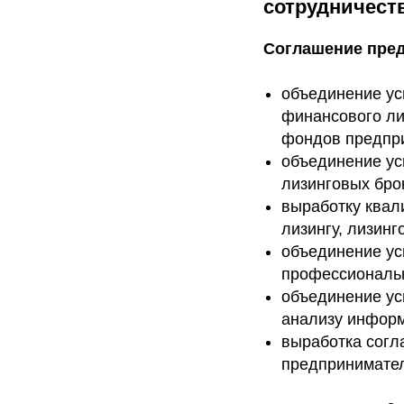
сотрудничест
Соглашение пред
объединение ус
финансового ли
фондов предпр
объединение ус
лизинговых бро
выработку квал
лизингу, лизинг
объединение ус
профессиональн
объединение ус
анализу информ
выработка согл
предпринимател