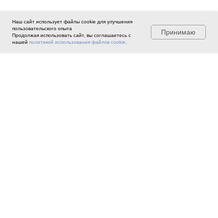
Наш сайт использует файлы cookie для улучшения
пользовательского опыта
Принимаю
Продолжая использовать сайт, вы соглашаетесь с
нашей
политикой использования файлов cookie
.
©
2022 Ассоциация профессиональных
экспертов, агентов и брокеров по
лизингу «ИФЛ».
При использовании материалов сайта
ссылка обязательна
АССОЦИАЦИЯ
ДЕЯТЕЛЬНОСТЬ
Об
Ассоциации
Деятельность проектов и рабочих