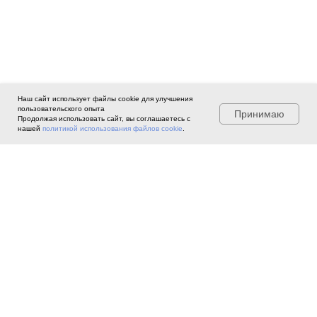
Наш сайт использует файлы cookie для улучшения
пользовательского опыта
Принимаю
Продолжая использовать сайт, вы соглашаетесь с
нашей
политикой использования файлов cookie
.
©
2022 Ассоциация профессиональных
экспертов, агентов и брокеров по
лизингу «ИФЛ».
При использовании материалов сайта
ссылка обязательна