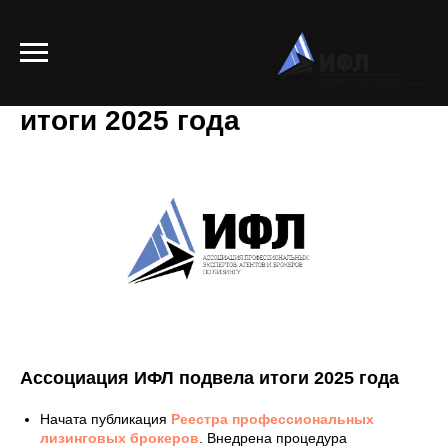
Ассоциация ИФЛ подвела
итоги 2025 года
Ассоциация ИФЛ подвела итоги 2025 года
Начата публикация
Реестра профессиональных
лизинговых брокеров
. Внедрена процедура