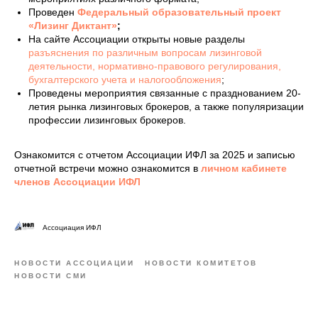
Проведен
Федеральный образовательный проект
«Лизинг Диктант»
;
На сайте Ассоциации открыты новые разделы
разъяснения по различным вопросам лизинговой
деятельности, нормативно-правового регулирования,
бухгалтерского учета и налогообложения
;
Проведены мероприятия связанные с празднованием 20-
летия рынка лизинговых брокеров, а также популяризации
профессии лизинговых брокеров.
Ознакомится с отчетом Ассоциации ИФЛ за 2025 и записью
отчетной встречи можно ознакомится в
личном кабинете
членов Ассоциации ИФЛ
Ассоциация ИФЛ
НОВОСТИ АССОЦИАЦИИ
НОВОСТИ КОМИТЕТОВ
НОВОСТИ СМИ