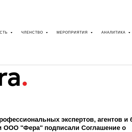
ция ИФЛ и ООО "Фера"
ли Соглашение о
ичестве.
ОСТЬ
ЧЛЕНСТВО
МЕРОПРИЯТИЯ
АНАЛИТИКА
рофессиональных экспертов, агентов и 
и ООО "Фера" подписали Соглашение о