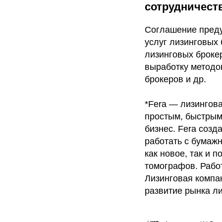
сотрудничеств
Соглашение преду
услуг лизинговых 
лизинговых броке
выработку методо
брокеров и др.
*Fera — лизингова
простым, быстрым
бизнес. Fera созд
работать с бумаж
как новое, так и
томографов. Работ
Лизинговая компа
развитие рынка л