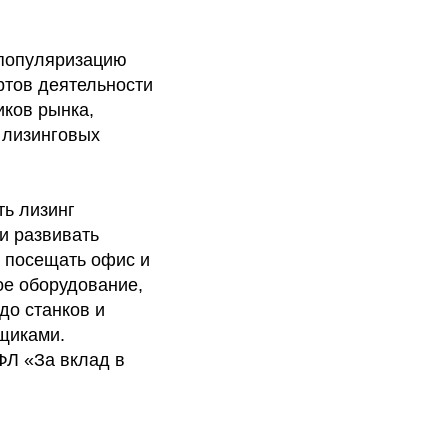
 популяризацию
ртов деятельности
иков рынка,
 лизинговых
ть лизинг
и развивать
я посещать офис и
ое оборудование,
до станков и
вщиками.
ФЛ «За вклад в