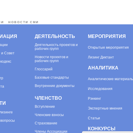
ИИ
НОВОСТИ СМИ
ИАЦИЯ
ДЕЯТЕЛЬНОСТЬ
МЕРОПРИЯТИЯ
ации
Деятельность проектов и
Открытые мероприятия
рабочих групп
 и Совет
Новости проектов и
Лизинг Диктант
рабочих групп
 кодекс
АНАЛИТИКА
Глоссарий
Базовые стандарты
тр
Аналитические материал
Внутренние документы
ета
Исследования
ЧЛЕНСТВО
Рэнкинг
ТИ
Вступление
Экспертные мнения
лизинге
Членские взносы
Статьи
 вопросы
Страхование
КОНКУРСЫ
Члены Ассоциации