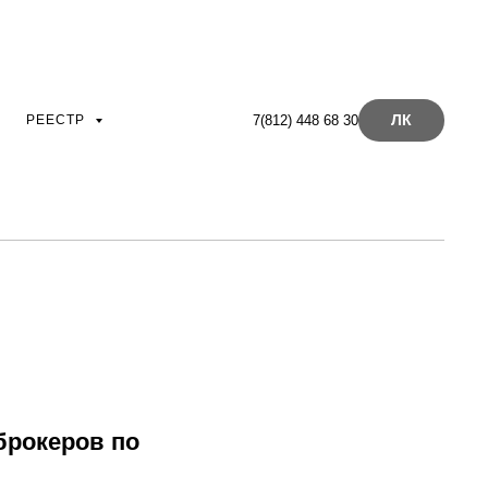
ЛК
РЕЕСТР
7(812) 448 68 30
брокеров по