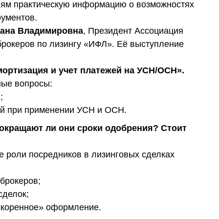
лям практическую информацию о возможностях
рументов.
ана Владимировна
, Президент Ассоциация
брокеров по лизингу «ИФЛ». Её выступление
мортизация и учет платежей на УСН/ОСН».
ные вопросы:
;
ей при применении УСН и ОСН.
окращают ли они сроки одобрения? Стоит
е роли посредников в лизинговых сделках
брокеров;
сделок;
скоренное» оформление.