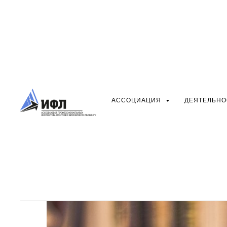
Выступление прези
ИФЛ на вебинаре П
лизингу Совета ТП
АССОЦИАЦИЯ
ДЕЯТЕЛЬН