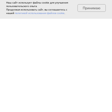
Наш сайт использует файлы cookie для улучшения
пользовательского опыта
Принимаю
Продолжая использовать сайт, вы соглашаетесь с
нашей
политикой использования файлов cookie
.
©
2022 Ассоциация профессиональных
экспертов, агентов и брокеров по
лизингу «ИФЛ».
При использовании материалов сайта
ссылка обязательна
АССОЦИАЦИЯ
ДЕЯТЕЛЬНОСТЬ
Об
Ассоциации
Деятельность проектов и рабочих
групп
Президент и Совет
Новости проектов и рабочих групп