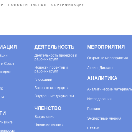
ИИ
НОВОСТИ ЧЛЕНОВ
СЕРТИФИКАЦИЯ
ИАЦИЯ
ДЕЯТЕЛЬНОСТЬ
МЕРОПРИЯТИЯ
ации
Деятельность проектов и
Открытые мероприятия
рабочих групп
 и Совет
Новости проектов и
Лизинг Диктант
рабочих групп
 кодекс
АНАЛИТИКА
Глоссарий
Базовые стандарты
тр
Аналитические материал
Внутренние документы
ета
Исследования
ЧЛЕНСТВО
Рэнкинг
ТИ
Вступление
Экспертные мнения
лизинге
Членские взносы
Статьи
 вопросы