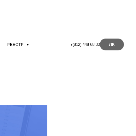
ета
ЛК
7(812) 448 68 30
РЕЕСТР
ю
са