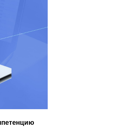
мпетенцию