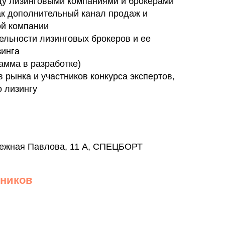
у лизинговыми компаниями и брокерами
ак дополнительный канал продаж и
ой компании
ельности лизинговых брокеров и ее
зинга
амма в разработке)
рынка и участников конкурса экспертов,
о лизингу
режная Павлова, 11 А, СПЕЦБОРТ
тников