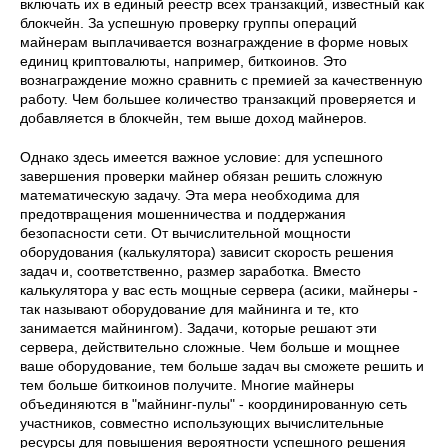
включать их в единый реестр всех транзакций, известный как
блокчейн. За успешную проверку группы операций
майнерам выплачивается вознаграждение в форме новых
единиц криптовалюты, например, биткоинов. Это
вознаграждение можно сравнить с премией за качественную
работу. Чем большее количество транзакций проверяется и
добавляется в блокчейн, тем выше доход майнеров.
Однако здесь имеется важное условие: для успешного
завершения проверки майнер обязан решить сложную
математическую задачу. Эта мера необходима для
предотвращения мошенничества и поддержания
безопасности сети. От вычислительной мощности
оборудования (калькулятора) зависит скорость решения
задач и, соответственно, размер заработка. Вместо
калькулятора у вас есть мощные сервера (асики, майнеры -
так называют оборудование для майнинга и те, кто
занимается майнингом). Задачи, которые решают эти
сервера, действительно сложные. Чем больше и мощнее
ваше оборудование, тем больше задач вы сможете решить и
тем больше биткоинов получите. Многие майнеры
объединяются в "майнинг-пулы" - координированную сеть
участников, совместно использующих вычислительные
ресурсы для повышения вероятности успешного решения